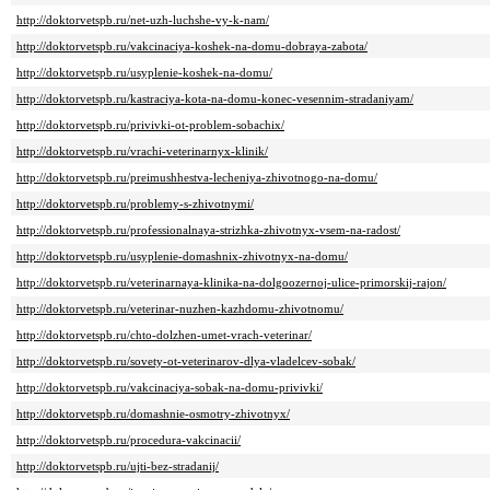
http://doktorvetspb.ru/net-uzh-luchshe-vy-k-nam/
http://doktorvetspb.ru/vakcinaciya-koshek-na-domu-dobraya-zabota/
http://doktorvetspb.ru/usyplenie-koshek-na-domu/
http://doktorvetspb.ru/kastraciya-kota-na-domu-konec-vesennim-stradaniyam/
http://doktorvetspb.ru/privivki-ot-problem-sobachix/
http://doktorvetspb.ru/vrachi-veterinarnyx-klinik/
http://doktorvetspb.ru/preimushhestva-lecheniya-zhivotnogo-na-domu/
http://doktorvetspb.ru/problemy-s-zhivotnymi/
http://doktorvetspb.ru/professionalnaya-strizhka-zhivotnyx-vsem-na-radost/
http://doktorvetspb.ru/usyplenie-domashnix-zhivotnyx-na-domu/
http://doktorvetspb.ru/veterinarnaya-klinika-na-dolgoozernoj-ulice-primorskij-rajon/
http://doktorvetspb.ru/veterinar-nuzhen-kazhdomu-zhivotnomu/
http://doktorvetspb.ru/chto-dolzhen-umet-vrach-veterinar/
http://doktorvetspb.ru/sovety-ot-veterinarov-dlya-vladelcev-sobak/
http://doktorvetspb.ru/vakcinaciya-sobak-na-domu-privivki/
http://doktorvetspb.ru/domashnie-osmotry-zhivotnyx/
http://doktorvetspb.ru/procedura-vakcinacii/
http://doktorvetspb.ru/ujti-bez-stradanij/