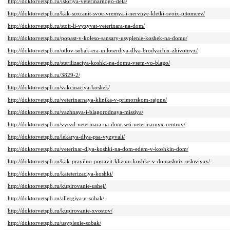
http://doktorvetspb.ru/istoriya-veterinarnogo-dela/
http://doktorvetspb.ru/kak-soxranit-svoe-vremya-i-nervnye-kletki-svoix-pitomcev/
http://doktorvetspb.ru/stoit-li-vyzyvat-veterinara-na-dom/
http://doktorvetspb.ru/popast-v-koleso-sansary-usyplenie-koshek-na-domu/
http://doktorvetspb.ru/otlov-sobak-era-miloserdiya-dlya-brodyachix-zhivotnyx/
http://doktorvetspb.ru/sterilizaciya-koshki-na-domu-vsem-vo-blago/
http://doktorvetspb.ru/3829-2/
http://doktorvetspb.ru/vakcinaciya-koshek/
http://doktorvetspb.ru/veterinarnaya-klinika-v-primorskom-rajone/
http://doktorvetspb.ru/vazhnaya-i-blagorodnaya-missiya/
http://doktorvetspb.ru/vyezd-veterinara-na-dom-seti-veterinarnyx-centrov/
http://doktorvetspb.ru/lekarya-dlya-psa-vyzyvali/
http://doktorvetspb.ru/veterinar-dlya-koshki-na-dom-edem-v-koshkin-dom/
http://doktorvetspb.ru/kak-pravilno-postavit-klizmu-koshke-v-domashnix-usloviyax/
http://doktorvetspb.ru/kateterizaciya-koshki/
http://doktorvetspb.ru/kupirovanie-ushej/
http://doktorvetspb.ru/allergiya-u-sobak/
http://doktorvetspb.ru/kupirovanie-xvostov/
http://doktorvetspb.ru/usyplenie-sobak/