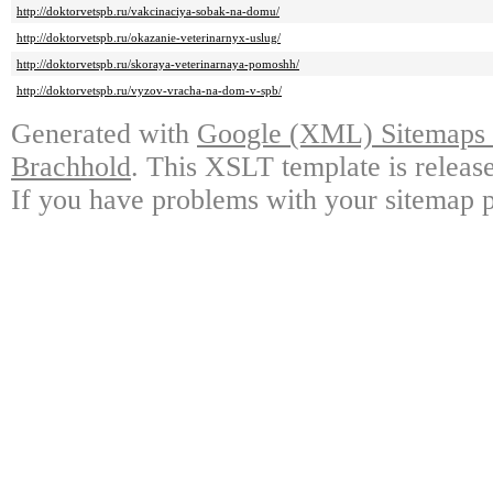
http://doktorvetspb.ru/vakcinaciya-sobak-na-domu/
http://doktorvetspb.ru/okazanie-veterinarnyx-uslug/
http://doktorvetspb.ru/skoraya-veterinarnaya-pomoshh/
http://doktorvetspb.ru/vyzov-vracha-na-dom-v-spb/
Generated with
Google (XML) Sitemaps G
Brachhold
. This XSLT template is releas
If you have problems with your sitemap p