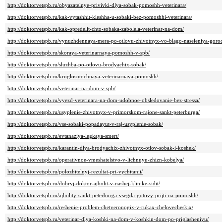
http://doktorvetspb.ru/obyazatelnye-privivki-dlya-sobak-pomoshh-veterinara/
http://doktorvetspb.ru/kak-vytashhit-kleshha-u-sobaki-bez-pomoshhi-veterinara/
http://doktorvetspb.ru/kak-opredelit-chto-sobaka-zabolela-veterinar-na-dom/
http://doktorvetspb.ru/vynuzhdennaya-mera-po-otlovu-zhivotnyx-vo-blago-naseleniya-goro
http://doktorvetspb.ru/skoraya-veterinarnaya-pomoshh-v-spb/
http://doktorvetspb.ru/sluzhba-po-otlovu-brodyachix-sobak/
http://doktorvetspb.ru/kruglosutochnaya-veterinarnaya-pomoshh/
http://doktorvetspb.ru/veterinar-na-dom-v-spb/
http://doktorvetspb.ru/vyezd-veterinara-na-dom-udobnoe-obsledovanie-bez-stressa/
http://doktorvetspb.ru/usyplenie-zhivotnyx-v-primorskom-rajone-sankt-peterburga/
http://doktorvetspb.ru/vse-sobaki-popadayut-v-raj-usyplenie-sobak/
http://doktorvetspb.ru/evtanaziya-legkaya-smert/
http://doktorvetspb.ru/karantin-dlya-brodyachix-zhivotnyx-otlov-sobak-i-koshek/
http://doktorvetspb.ru/operativnoe-vmeshatelstvo-v-lichnuyu-zhizn-kobelya/
http://doktorvetspb.ru/polozhitelnyj-rezultat-pri-vychitanii/
http://doktorvetspb.ru/dobryj-doktor-ajbolit-v-nashej-klinike-sidit/
http://doktorvetspb.ru/ajbolity-sankt-peterburga-vsegda-gotovy-prijti-na-pomoshh/
http://doktorvetspb.ru/reshenie-problem-chetveronogix-v-rukax-chelovecheskix/
http://doktorvetspb.ru/veterinar-dlya-koshki-na-dom-v-koshkin-dom-po-priglasheniyu/