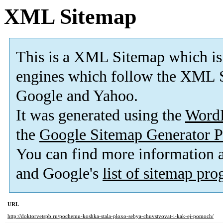
XML Sitemap
This is a XML Sitemap which is
engines which follow the XML S
Google and Yahoo.
It was generated using the
Word
the
Google Sitemap Generator P
You can find more information
and Google's
list of sitemap pr
URL
http://doktorvetspb.ru/pochemu-koshka-stala-ploxo-sebya-chuvstvovat-i-kak-ej-pomoch/