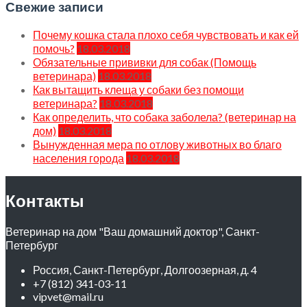
Свежие записи
Почему кошка стала плохо себя чувствовать и как ей
помочь?
18.03.2018
Обязательные прививки для собак (Помощь
ветеринара)
18.03.2018
Как вытащить клеща у собаки без помощи
ветеринара?
18.03.2018
Как определить, что собака заболела? (ветеринар на
дом)
18.03.2018
Вынужденная мера по отлову животных во благо
населения города
18.03.2018
Контакты
Ветеринар на дом "Ваш домашний доктор", Санкт-
Петербург
Россия, Санкт-Петербург, Долгоозерная, д. 4
+7 (812) 341-03-11
vipvet@mail.ru