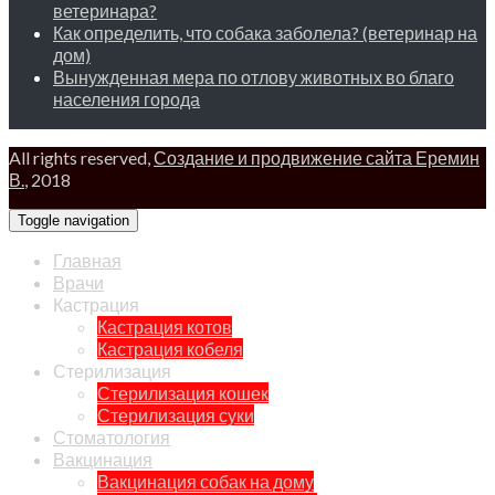
ветеринара?
Как определить, что собака заболела? (ветеринар на
дом)
Вынужденная мера по отлову животных во благо
населения города
All rights reserved,
Создание и продвижение сайта Еремин
В.
, 2018
Toggle navigation
Главная
Врачи
Кастрация
Кастрация котов
Кастрация кобеля
Стерилизация
Стерилизация кошек
Стерилизация суки
Стоматология
Вакцинация
Вакцинация собак на дому