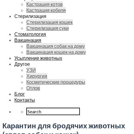
Кастрация котов
Кастрация кобеля
Стерилизация
Стерилизация кошек
Стерилизация суки
Стоматология
Вакцинация
Вакцинация собак на дому
Вакцинация кошек на дому
Усыпление животных
Другое
УЗИ
Хирургия
Косметические процедуры
Отлов
Блог
Контакты
Карантин для бродячих животных