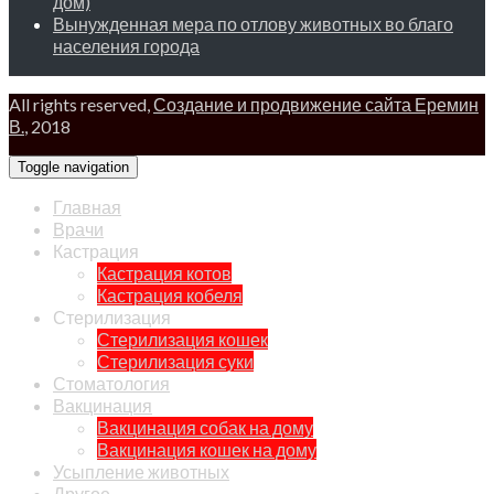
дом)
Вынужденная мера по отлову животных во благо
населения города
All rights reserved,
Создание и продвижение сайта Еремин
В.
, 2018
Toggle navigation
Главная
Врачи
Кастрация
Кастрация котов
Кастрация кобеля
Стерилизация
Стерилизация кошек
Стерилизация суки
Стоматология
Вакцинация
Вакцинация собак на дому
Вакцинация кошек на дому
Усыпление животных
Другое