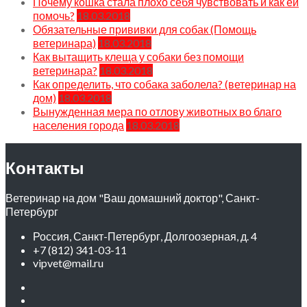
Почему кошка стала плохо себя чувствовать и как ей
помочь?
18.03.2018
Обязательные прививки для собак (Помощь
ветеринара)
18.03.2018
Как вытащить клеща у собаки без помощи
ветеринара?
18.03.2018
Как определить, что собака заболела? (ветеринар на
дом)
18.03.2018
Вынужденная мера по отлову животных во благо
населения города
18.03.2018
Контакты
Ветеринар на дом "Ваш домашний доктор", Санкт-
Петербург
Россия, Санкт-Петербург, Долгоозерная, д. 4
+7 (812) 341-03-11
vipvet@mail.ru