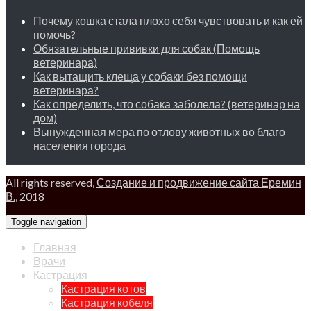
Почему кошка стала плохо себя чувствовать и как ей
помочь?
Обязательные прививки для собак (Помощь
ветеринара)
Как вытащить клеща у собаки без помощи
ветеринара?
Как определить, что собака заболела? (ветеринар на
дом)
Вынужденная мера по отлову животных во благо
населения города
All rights reserved,
Создание и продвижение сайта Еремин
В.
, 2018
Toggle navigation
Главная
Врачи
Кастрация
Кастрация котов
Кастрация кобеля