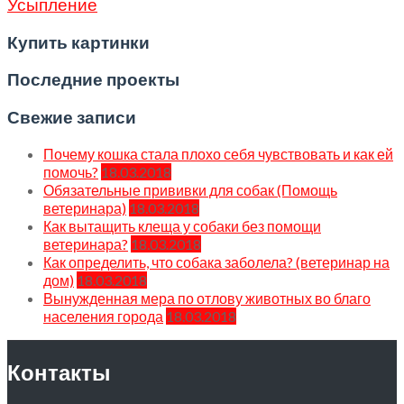
Усыпление
Купить картинки
Последние проекты
Свежие записи
Почему кошка стала плохо себя чувствовать и как ей
помочь?
18.03.2018
Обязательные прививки для собак (Помощь
ветеринара)
18.03.2018
Как вытащить клеща у собаки без помощи
ветеринара?
18.03.2018
Как определить, что собака заболела? (ветеринар на
дом)
18.03.2018
Вынужденная мера по отлову животных во благо
населения города
18.03.2018
Контакты