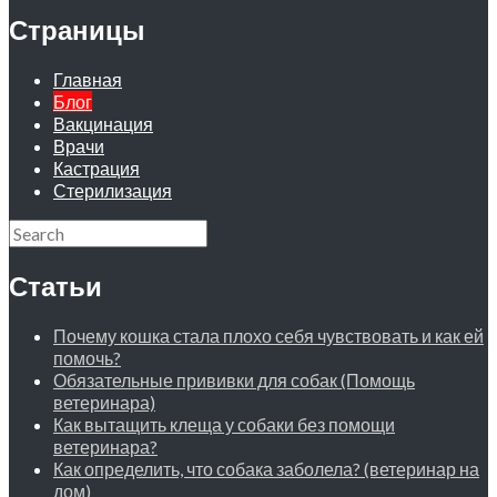
Страницы
Главная
Блог
Вакцинация
Врачи
Кастрация
Стерилизация
Статьи
Почему кошка стала плохо себя чувствовать и как ей
помочь?
Обязательные прививки для собак (Помощь
ветеринара)
Как вытащить клеща у собаки без помощи
ветеринара?
Как определить, что собака заболела? (ветеринар на
дом)