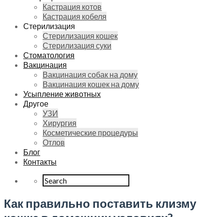
Кастрация котов
Кастрация кобеля
Стерилизация
Стерилизация кошек
Стерилизация суки
Стоматология
Вакцинация
Вакцинация собак на дому
Вакцинация кошек на дому
Усыпление животных
Другое
УЗИ
Хирургия
Косметические процедуры
Отлов
Блог
Контакты
Как правильно поставить клизму