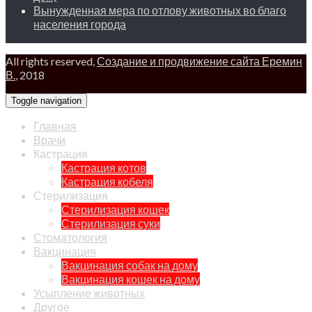
Вынужденная мера по отлову животных во благо
населения города
All rights reserved,
Создание и продвижение сайта Еремин
В.
, 2018
Toggle navigation
Главная
Врачи
Кастрация
Кастрация котов
Кастрация кобеля
Стерилизация
Стерилизация кошек
Стерилизация суки
Стоматология
Вакцинация
Вакцинация собак на дому
Вакцинация кошек на дому
Усыпление животных
Другое